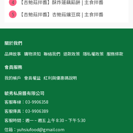
4
【杏鮑菇拌醬】酥炸蓮藕餡餅 | 主食拌醬
5
【杏鮑菇拌醬】杏鮑菇鑲豆腐 | 主食拌醬
關於我們
品牌故事
購物須知
聯絡我們
退款政策
隱私權政策
服務條款
會員服務
我的帳戶
會員權益
紅利與優惠碼說明
毓秀私房醬有限公司
客服專線：03-9906358
客服傳真：03-9906389
客服時間：週一 ~ 週五 上午 8:30 ~ 下午 5:30
信箱：yuhsiufood@gmail.com