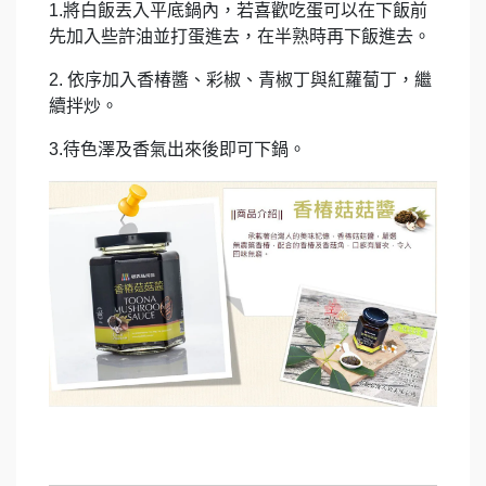
1.將白飯丟入平底鍋內，若喜歡吃蛋可以在下飯前
先加入些許油並打蛋進去，在半熟時再下飯進去。
2. 依序加入香椿醬、彩椒、青椒丁與紅蘿蔔丁，繼
續拌炒。
3.待色澤及香氣出來後即可下鍋。