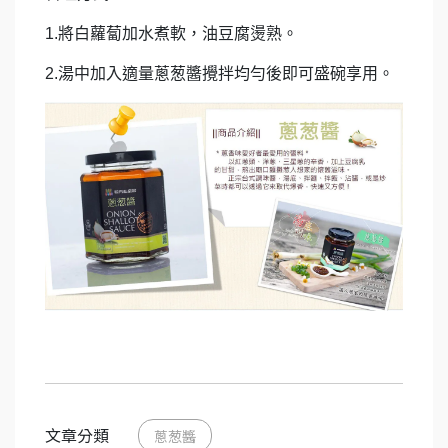
1.將白蘿蔔加水煮軟，油豆腐燙熟。
2.湯中加入適量蔥葱醬攪拌均勻後即可盛碗享用。
文章分類
蔥葱醬