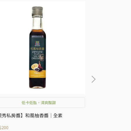
低卡低脂，清爽酸甜
箱
毓秀私房醬】和風柚香醬│全素
【毓秀私房醬】蔥
組)
$200
NT$3,360