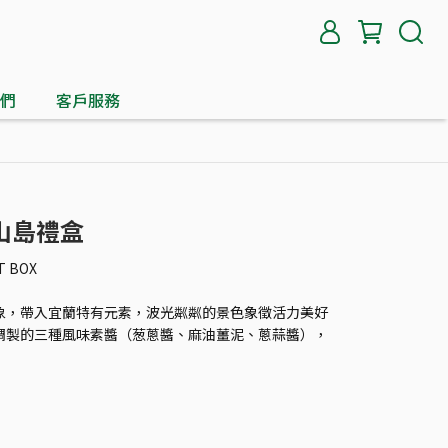
們
客戶服務
山島禮盒
T BOX
象，帶入宜蘭特有元素，波光粼粼的景色象徵活力美好
調製的三種風味素醬（葱蔥醬、麻油薑泥、蔥蒜醬），