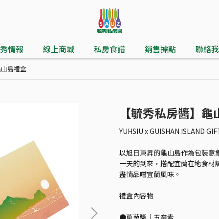
秀情報
線上商城
私房食譜
銷售據點
聯絡我
龜山島禮盒
【毓秀私房醬】龜
YUHSIU x GUISHAN ISLAND GIF
以旭日東昇的龜山島作為包裝意
一天的到來，搭配宜蘭在地食材
盡情品嚐宜蘭風味。
禮盒內容物
●蔥葱醬│五辛素