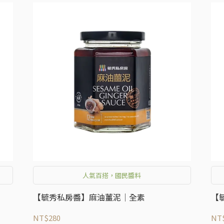
人氣百搭，國民醬料
【毓秀私房醬】麻油薑泥│全素
【
NT$280
NT