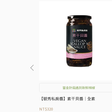
底
當金針菇遇到新鮮辣椒
底醬│全素
【毓秀私房醬】素干貝醬│全素
NT$320