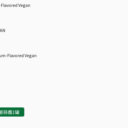
m-Flavored Vegan
GAN
lium-Flavored Vegan
蔥蒜醬1罐