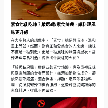
素食也能吃辣？嚴選4款素食辣醬，讓料理風
味更升級
在大多數人的想像中，「素食」總是與清淡、溫和
畫上等號。然而，對真正熱愛美食的人來說，辣味
不僅是一種刺激，更是一種風味的深度與層次。當
辣味與素食相遇，會擦出什麼樣的火花？
「毓秀私房醬」嚴選四款素食辣醬，專為重視風味
與健康兼顧的食者而設計，無添加動物性成分，卻
依然濃郁飽滿，適合拌飯、拌麵、燉煮等各種料
理。從溫潤微辣到椒香濃烈，這些辣醬能夠讓你的
素食料理，從此不再單調。