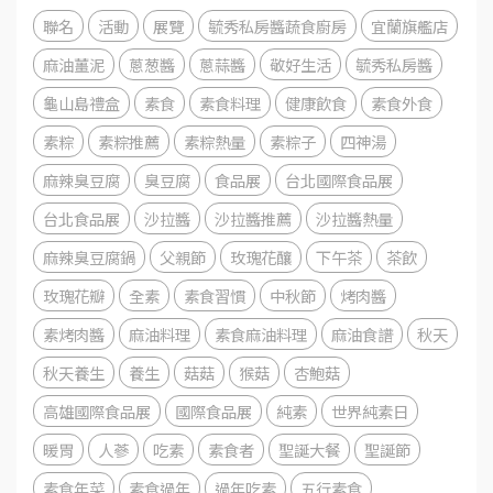
聯名
活動
展覽
毓秀私房醬蔬食廚房
宜蘭旗艦店
麻油薑泥
蔥葱醬
蔥蒜醬
敬好生活
毓秀私房醬
龜山島禮盒
素食
素食料理
健康飲食
素食外食
素粽
素粽推薦
素粽熱量
素粽子
四神湯
麻辣臭豆腐
臭豆腐
食品展
台北國際食品展
台北食品展
沙拉醬
沙拉醬推薦
沙拉醬熱量
麻辣臭豆腐鍋
父親節
玫瑰花釀
下午茶
茶飲
玫瑰花瓣
全素
素食習慣
中秋節
烤肉醬
素烤肉醬
麻油料理
素食麻油料理
麻油食譜
秋天
秋天養生
養生
菇菇
猴菇
杏鮑菇
高雄國際食品展
國際食品展
純素
世界純素日
暖胃
人蔘
吃素
素食者
聖誕大餐
聖誕節
素食年菜
素食過年
過年吃素
五行素食