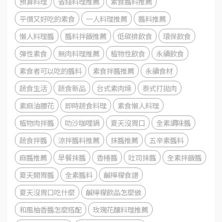
預算料理
省錢料理推薦
素食醬料推薦
平價又好吃的素食
一人料理推薦
醬料推薦
懶人料理醬
醬料拌飯推薦
低碳排飲食
環保飲食
彈性素食
無肉料理推薦
植物性飲食
永續飲食
素食者可以吃的醬料
素食拌醬推薦
永續食材
蔬食生活
蔬食新品
台式素肉燥
泰式打拋肉
素麻油腰花
即時蔬食料理
素食懶人料理
植物肉拌醬
叻沙咖哩鍋
夏天沒胃口
全素調味醬
蔬食拌醬
涼拌醬料推薦
抹醬推薦
五辛素醬料
麻醬推薦
早餐抹醬
香椿醬
吐司抹醬
全素拌飯醬
夏天開胃醬
全素醬料
鹹檸檬食譜
夏天沒胃口吃什麼
鹹檸檬飲品怎麼做
和風柚香醬怎麼搭配
玫瑰花釀料理推薦