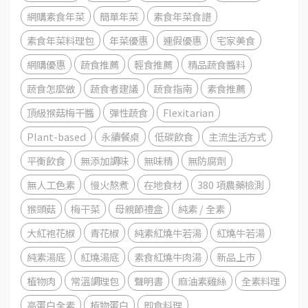
網購素食年菜
簡單年菜
素食年菜食譜
素食年菜料理包
年菜優惠
連假優惠
宅家美食
網購優惠
蔬食推薦
輕食推薦
精品蔬食醬料
蔬食怎麼做
蔬食者建議
蔬食指南
素食推薦
頂級猴菇梅干醬
彈性蔬食
Flexitarian
Plant-based
永續餐桌
低碳飲食
主流生活方式
平衡飲食
無添加調味
無味精
無防腐劑
無人工色素
慢火熬煮
在地食材
380 項農藥檢測
猴頭菇
梅干菜
母親節禮盒
純素 / 全素
大紅袍花椒
青花椒
純素紅燒牛若湯
紅燒牛若湯
純素湯底
紅燒湯底
素食紅燒牛肉湯
新品上市
植物肉
常溫調理包
聲明書
麻油素雞絲
全素料理
高蛋白全素
植物蛋白
即食料理