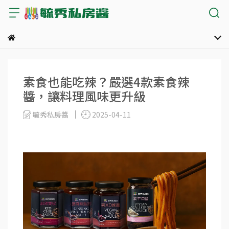
素食也能吃辣？嚴選4款素食辣
醬，讓料理風味更升級
毓秀私房醬
2025-04-11