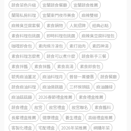
蔬食菜色升級
宜蘭蔬食餐廳
宜蘭蔬食推薦
蘭陽私房料理
宜蘭東門夜市美食
麻辣雙椒
麻辣臭豆腐套餐
素食鍋物
人氣招牌
經典必點
素食料理包挑選
即時料理包挑選
麻辣臭豆腐料理包
咖哩即食包
素肉燥冷凍包
素打拋肉
素四神湯
素食料理怎麼煮
蔬食可以煮什麼
蔬食新手三餐
素食拌醬
素食抹醬
素食高湯
素食即食包
毓秀麻油薑泥
麻油料理月
普發一萬優惠
蔬食餐廳
蔬食麻油料理
麻油佛跳牆
三杯猴頭菇
麻油麵線
麻油菇菇飯
2026春節禮盒推薦
素食禮盒推薦
蔬食禮盒
故宮
故宮禮盒
故宮聯名
素食醬料
長輩禮盒推薦
健康禮盒
養生禮盒
高級禮盒推薦
客製化禮盒
宅配禮盒
2026年菜推薦
網購年菜