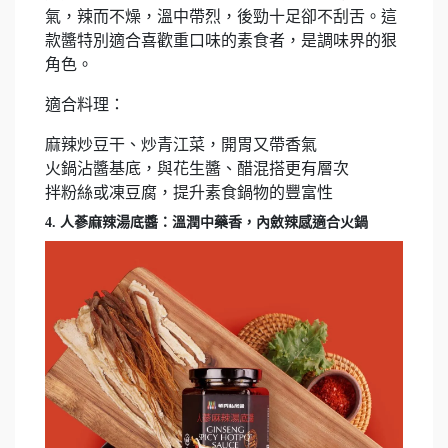
氣，辣而不燥，溫中帶烈，後勁十足卻不刮舌。這
款醬特別適合喜歡重口味的素食者，是調味界的狠
角色。
適合料理：
麻辣炒豆干、炒青江菜，開胃又帶香氣
火鍋沾醬基底，與花生醬、醋混搭更有層次
拌粉絲或凍豆腐，提升素食鍋物的豐富性
4. 人蔘麻辣湯底醬：溫潤中藥香，內斂辣感適合火鍋