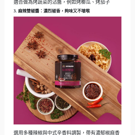
適合做為烤蔬菜的沾醬，例如烤櫛瓜、烤茄子
3. 麻辣雙椒醬：濃烈椒香，夠味又不嗆喉
選用多種辣椒與中式辛香料調製，帶有濃郁椒麻香