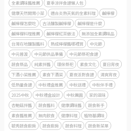
全素調味醬推薦
夏季涼拌食譜懶人包
健康天然開胃小菜
適合炎熱天氣的全素料理
鹹檸檬
鹹檸檬怎麼吃
古法釀製鹹檸檬
鹹檸檬是什麼
鹹檸檬料理推薦
鹹檸檬紅茶做法
無添加全素調味品
台灣在地釀製醬料
熟成檸檬醬哪裡買
中元節
中元普渡
中元節供品準備
中元節祭祀食譜
蔬食祭品
純素拌醬
環保祭祀
素食文化
夏日宵夜
下酒小菜推薦
素食下酒菜
夏夜派對食譜
清爽宵夜
低熱量食譜
中秋禮盒推薦
中秋送禮
中秋伴手禮
2025中秋
中秋禮盒設計
中秋團圓
家的滋味
杏鮑菇拌醬
蔬食醬料
健康調味醬
蔬食新手
素食醬推薦
無肉飲食
健康料理
植物基調味
毓秀蔬食廚房
蔬食廚房
蔬食料理
蔬食新菜單