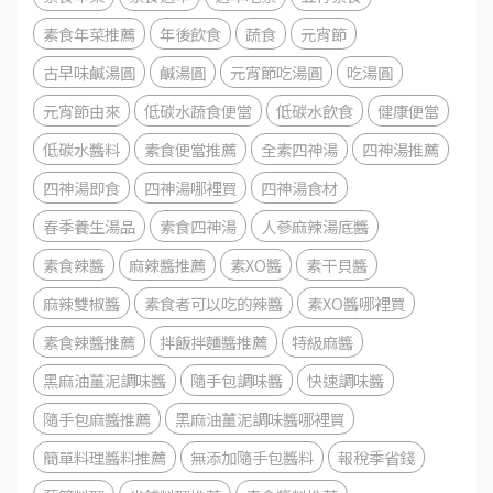
素食年菜推薦
年後飲食
蔬食
元宵節
古早味鹹湯圓
鹹湯圓
元宵節吃湯圓
吃湯圓
元宵節由來
低碳水蔬食便當
低碳水飲食
健康便當
低碳水醬料
素食便當推薦
全素四神湯
四神湯推薦
四神湯即食
四神湯哪裡買
四神湯食材
春季養生湯品
素食四神湯
人蔘麻辣湯底醬
素食辣醬
麻辣醬推薦
素XO醬
素干貝醬
麻辣雙椒醬
素食者可以吃的辣醬
素XO醬哪裡買
素食辣醬推薦
拌飯拌麵醬推薦
特級麻醬
黑麻油薑泥調味醬
隨手包調味醬
快速調味醬
隨手包麻醬推薦
黑麻油薑泥調味醬哪裡買
簡單料理醬料推薦
無添加隨手包醬料
報稅季省錢