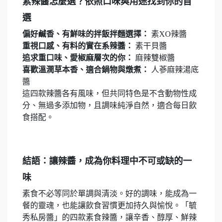
素辣醬怎麼選？依照口味與用途找到你的首
選
偏好鹹香、有鮮味的拌飯拌麵選擇：
素XO辣醬
重視口感、有料的實在系辣醬：
素干貝醬
追求重口味、愛椒麻層次的你：
麻辣雙椒醬
喜歡溫潤草本香、適合鍋物與燉煮：
人蔘麻辣湯底
醬
這四款辣醬各有風味，但共同特色是不含動物性成
分、無過多添加物，且調味純淨自然，適合每日飲
食搭配。
結語：讓辣醬，成為你料理中不可或缺的一
味
素食不必等同於單調與清淡。好的調味，能成為一
餐的靈魂，也能讓飲食習慣更加持久與愉悅。「毓
秀私房醬」的四款素食辣醬，讓辛香、醇厚、鮮辣