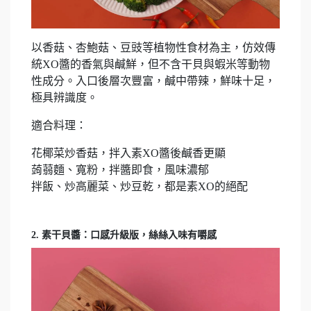
以香菇、杏鮑菇、豆豉等植物性食材為主，仿效傳
統XO醬的香氣與鹹鮮，但不含干貝與蝦米等動物
性成分。入口後層次豐富，鹹中帶辣，鮮味十足，
極具辨識度。
適合料理：
花椰菜炒香菇，拌入素XO醬後鹹香更顯
蒟蒻麵、寬粉，拌醬即食，風味濃郁
拌飯、炒高麗菜、炒豆乾，都是素XO的絕配
2. 素干貝醬：口感升級版，絲絲入味有嚼感