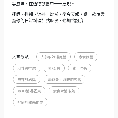
等滋味，在植物飲食中一一展現。
拌飯、拌麵、涼拌、燉煮，從今天起，選一款辣醬
為你的日常料理加點層次，也加點熱度。
文章分類
人蔘麻辣湯底醬
素食辣醬
麻辣醬推薦
素XO醬
素干貝醬
麻辣雙椒醬
素食者可以吃的辣醬
素XO醬哪裡買
素食辣醬推薦
拌飯拌麵醬推薦