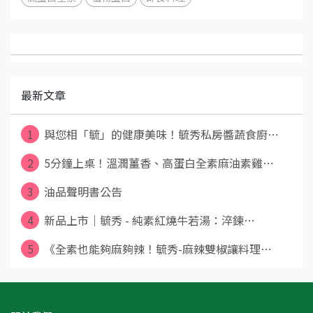
最新文章
1
與您相「毓」的健康美味！毓秀私房醬蔬食廚⋯
2
5分鐘上桌！溫潤薑香、高蛋白全素麻油素雞⋯
3
油品聲明書公告
4
新品上市｜毓秀 - 純素紅燒牛若湯：淬鍊⋯
5
《全素也能夠麻夠辣！毓秀-麻辣雙椒讓料理⋯