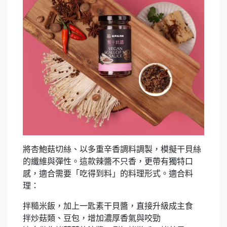
將杏鮑菇切絲、以多重辛香調料調製，模擬干貝絲
的纖維與彈性。這款辣醬不只香，更帶有獨特口
感，適合需要「吃得到料」的料理形式。適合料
理：
拌糙米飯，加上一匙素干貝醬，直接升級成主食
拌炒菇類、豆包，增加濃厚香氣與咬勁