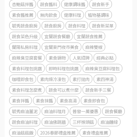
杏鮑菇拌醬
蔬食醬料
健康調味醬
蔬食新手
素食醬推薦
無肉飲食
健康料理
植物基調味
毓秀蔬食廚房
蔬食廚房
蔬食料理
蔬食新菜單
蔬食菜色升級
宜蘭蔬食餐廳
宜蘭蔬食推薦
蘭陽私房料理
宜蘭東門夜市美食
麻辣雙椒
麻辣臭豆腐套餐
素食鍋物
人氣招牌
經典必點
素食料理包挑選
即時料理包挑選
麻辣臭豆腐料理包
咖哩即食包
素肉燥冷凍包
素打拋肉
素四神湯
素食料理怎麼煮
蔬食可以煮什麼
蔬食新手三餐
素食拌醬
素食抹醬
素食高湯
素食即食包
毓秀麻油薑泥
麻油料理月
普發一萬優惠
蔬食餐廳
蔬食麻油料理
麻油佛跳牆
三杯猴頭菇
麻油麵線
麻油菇菇飯
2026春節禮盒推薦
素食禮盒推薦