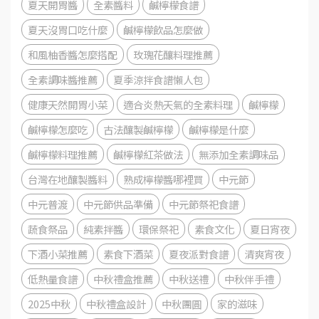
夏天開胃醬
全素醬料
鹹檸檬食譜
夏天沒胃口吃什麼
鹹檸檬飲品怎麼做
和風柚香醬怎麼搭配
玫瑰花釀料理推薦
全素調味醬推薦
夏季涼拌食譜懶人包
健康天然開胃小菜
適合炎熱天氣的全素料理
鹹檸檬
鹹檸檬怎麼吃
古法釀製鹹檸檬
鹹檸檬是什麼
鹹檸檬料理推薦
鹹檸檬紅茶做法
無添加全素調味品
台灣在地釀製醬料
熟成檸檬醬哪裡買
中元節
中元普渡
中元節供品準備
中元節祭祀食譜
蔬食祭品
純素拌醬
環保祭祀
素食文化
夏日宵夜
下酒小菜推薦
素食下酒菜
夏夜派對食譜
清爽宵夜
低熱量食譜
中秋禮盒推薦
中秋送禮
中秋伴手禮
2025中秋
中秋禮盒設計
中秋團圓
家的滋味