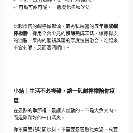
✅ 全素、成分單純，安心搭配各類料理
✅ 可鹹可甜可酸，一瓶變化多種吃法
比起市售的鹹檸檬罐頭，毓秀私房醬的
五年熟成鹹
檸檬醬
，採用全台少見的
慢釀熟成工法
，讓檸檬皮
的油脂、果肉的酸韻與鹽的厚度慢慢融合，吃起來
不會刺喉，反而溫潤順口。
小結｜生活不必複雜，讓一匙鹹檸檬陪你度
夏
在最熱的季節裡，最讓人感動的，不是大魚大肉，
而是剛剛好的一口清爽。
你不需要花時間炒料、不需要忍著熱氣煮湯，只要