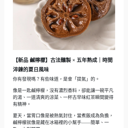
【新品 鹹檸檬】古法釀製 × 五年熟成｜時間
淬鍊的夏日風味
你有發現嗎？有些味道，是會「提氣」的。
像是一匙鹹檸檬，沒有濃烈香料，卻能讓一碗平凡
的湯、一道清爽的涼菜、一杯古早味紅茶瞬間變得
有精神。
夏天，當胃口像是被熱氣封住，當煮飯成為負擔，
鹹檸檬就像是藏在冰箱裡的小幫手——簡單、一