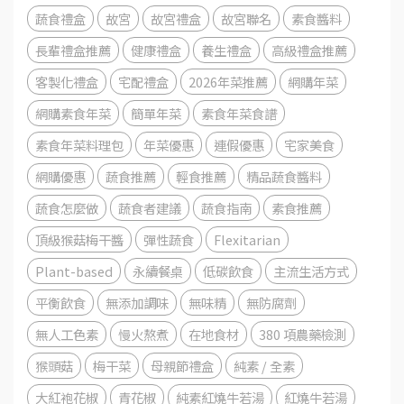
蔬食禮盒
故宮
故宮禮盒
故宮聯名
素食醬料
長輩禮盒推薦
健康禮盒
養生禮盒
高級禮盒推薦
客製化禮盒
宅配禮盒
2026年菜推薦
網購年菜
網購素食年菜
簡單年菜
素食年菜食譜
素食年菜料理包
年菜優惠
連假優惠
宅家美食
網購優惠
蔬食推薦
輕食推薦
精品蔬食醬料
蔬食怎麼做
蔬食者建議
蔬食指南
素食推薦
頂級猴菇梅干醬
彈性蔬食
Flexitarian
Plant-based
永續餐桌
低碳飲食
主流生活方式
平衡飲食
無添加調味
無味精
無防腐劑
無人工色素
慢火熬煮
在地食材
380 項農藥檢測
猴頭菇
梅干菜
母親節禮盒
純素 / 全素
大紅袍花椒
青花椒
純素紅燒牛若湯
紅燒牛若湯