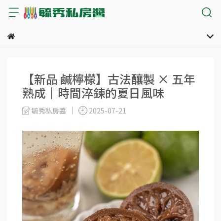
【新品 鹹檸檬】古法釀製 × 五年
熟成｜時間淬鍊的夏日風味
毓秀私房醬
2025-07-21