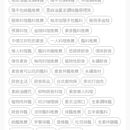
隨手包麻醬推薦
黑麻油薑泥調味醬哪裡買
簡單料理醬料推薦
無添加隨手包醬料
報稅季省錢
預算料理
省錢料理推薦
素食醬料推薦
平價又好吃的素食
一人料理推薦
醬料推薦
懶人料理醬
醬料拌飯推薦
低碳排飲食
環保飲食
彈性素食
無肉料理推薦
植物性飲食
永續飲食
素食者可以吃的醬料
素食拌醬推薦
永續食材
蔬食生活
蔬食新品
台式素肉燥
泰式打拋肉
素麻油腰花
即時蔬食料理
素食懶人料理
植物肉拌醬
叻沙咖哩鍋
夏天沒胃口
全素調味醬
蔬食拌醬
涼拌醬料推薦
抹醬推薦
五辛素醬料
麻醬推薦
早餐抹醬
香椿醬
吐司抹醬
全素拌飯醬