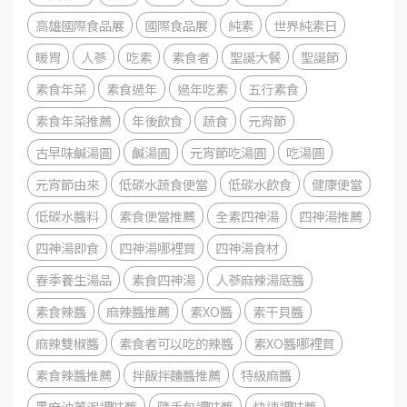
高雄國際食品展
國際食品展
純素
世界純素日
暖胃
人蔘
吃素
素食者
聖誕大餐
聖誕節
素食年菜
素食過年
過年吃素
五行素食
素食年菜推薦
年後飲食
蔬食
元宵節
古早味鹹湯圓
鹹湯圓
元宵節吃湯圓
吃湯圓
元宵節由來
低碳水蔬食便當
低碳水飲食
健康便當
低碳水醬料
素食便當推薦
全素四神湯
四神湯推薦
四神湯即食
四神湯哪裡買
四神湯食材
春季養生湯品
素食四神湯
人蔘麻辣湯底醬
素食辣醬
麻辣醬推薦
素XO醬
素干貝醬
麻辣雙椒醬
素食者可以吃的辣醬
素XO醬哪裡買
素食辣醬推薦
拌飯拌麵醬推薦
特級麻醬
黑麻油薑泥調味醬
隨手包調味醬
快速調味醬