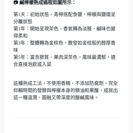
📷 鹹檸檬熟成過程如圖所示：
第1天：初始狀態，青檸搭配食鹽，檸檬與鹽還呈
分離狀態
第1年：開始呈現茶色，香氣轉為淡雅，鹹味也變
得柔和
第3年：整體轉為金棕色，散發如金桔般的醇厚香
味
第5年：富含膠質、果肉深茶色，風味最濃郁，適
合直接泡飲或入菜
這種熟成工法，不使用香精、不添加防腐劑，完全
仰賴時間的發酵與檸檬本身的精油和果酸，成就出
這一種溫潤、圓融又帶深度的酸鹹風味。