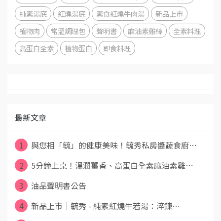
純素湯底
紅燒湯底
素食紅燒牛肉湯
新品上市
植物肉
常溫調理包
聲明書
麻油素雞絲
全素料理
高蛋白全素
植物蛋白
即食料理
最新文章
1
與您相「毓」的健康美味！毓秀私房醬蔬食廚⋯
2
5分鐘上桌！溫潤薑香、高蛋白全素麻油素雞⋯
3
油品聲明書公告
4
新品上市｜毓秀 - 純素紅燒牛若湯：淬鍊⋯