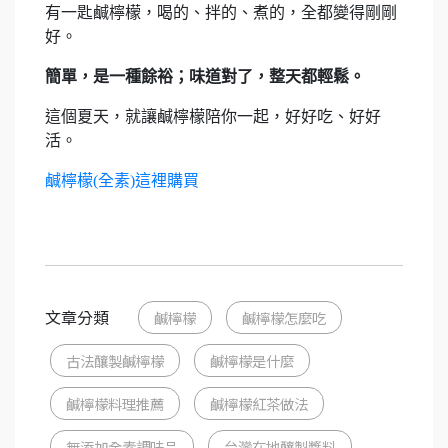
有一匙鹹檸檬，喝的、拌的、煮的，全都變得剛剛
好。
簡單，是一種餘裕；味道對了，整天都輕鬆。
這個夏天，就讓鹹檸檬陪你一起，好好吃、好好
活。
鹹檸檬(全素)這裡購買
文章分類
鹹檸檬
鹹檸檬怎麼吃
古法釀製鹹檸檬
鹹檸檬是什麼
鹹檸檬料理推薦
鹹檸檬紅茶做法
無添加全素調味品
台灣在地釀製醬料