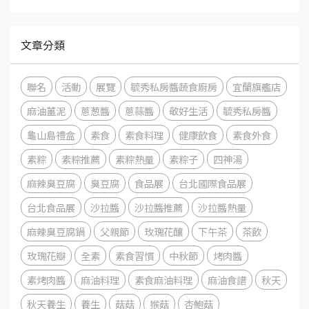
文章分類
聯名
活動
展覽
毓秀私房醬蔬食廚房
宜蘭旗艦店
麻油薑泥
蔥葱醬
蔥蒜醬
敬好生活
毓秀私房醬
龜山島禮盒
素食
素食料理
健康飲食
素食外食
素粽
素粽推薦
素粽熱量
素粽子
四神湯
麻辣臭豆腐
臭豆腐
食品展
台北國際食品展
台北食品展
沙拉醬
沙拉醬推薦
沙拉醬熱量
麻辣臭豆腐鍋
父親節
玫瑰花釀
下午茶
茶飲
玫瑰花瓣
全素
素食習慣
中秋節
烤肉醬
素烤肉醬
麻油料理
素食麻油料理
麻油食譜
秋天
秋天養生
養生
菇菇
猴菇
杏鮑菇